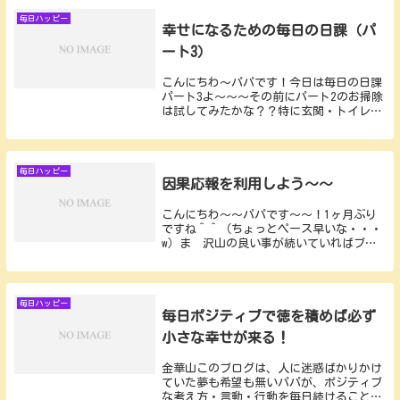
毎日ハッピー
幸せになるための毎日の日課（パ
ート3）
こんにちわ〜パパです！今日は毎日の日課
パート3よ〜〜〜その前にパート2のお掃除
は試してみたかな？？特に玄関・トイレを
ちょっとでもできたら、運気が上がてる
よ〜〜〜毎日5〜10分くらいで良いから頑
張って続けてみましょね！！それでは毎日
の日課パー...
毎日ハッピー
因果応報を利用しよう〜〜
こんにちわ〜〜パパです〜〜！1ヶ月ぶり
ですね＾＾（ちょっとペース早いな・・・
w）ま 沢山の良い事が続いていればブロ
グに書きたくなりますね＾＾今回は「因果
応報を利用しよう」ですグーグル先生いわ
く過去および前世の行為の善悪に応じて現
在の幸・不幸...
毎日ハッピー
毎日ポジティブで徳を積めば必ず
小さな幸せが来る！
金華山このブログは、人に迷惑ばかりかけ
ていた夢も希望も無いパパが、ポジティブ
な考え方・言動・行動を毎日続けることで