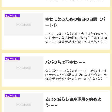
徳を積み、毎日が楽しく将来の夢が持てた
パパの独り言です暇潰しでかまいませんの
で読んでください～！真似をしてください
～！！小さな...
毎日ハッピー
幸せになるための毎日の日課（パ
ート1）
こんにちは〜パパです！今日は毎日やって
いる幸せになる行動をご紹介＾＾まずは換
気〜これは簡単だけど夏・冬は意外としん
どいぜw朝起きたらドアと窓を10分以上半
開にするのよ〜〜次に言霊〜本当は口に出
して叫んで欲しいのですが、人に見られち
ゃうとちょ...
毎日ハッピー
パパの昔は不幸せ〜〜
久しぶり〜〜パパです〜〜！いきなりです
が幸せなパパの過去は兎に角偉そうで、自
分勝手で超嫌な奴でした～wそんなパパ
の、不幸を呼び込んでいた過去をお話しし
ます！（今回から文字もシンプルにして独
り言のようにね・・・w）パパが不幸を呼
び込んでいた時...
毎日ハッピー
支出を減らし資産運用を始めよ
う〜〜