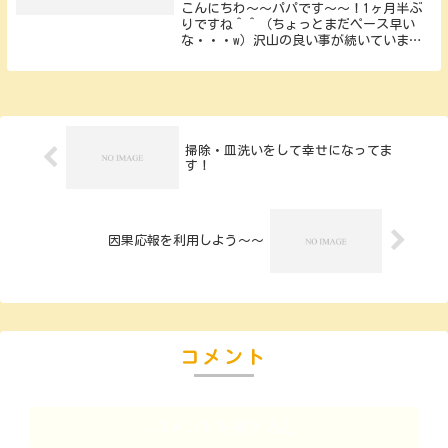
こんにちわ〜〜パパです〜〜！1ヶ月半ぶ
りですね＾＾（ちょっとまだペース早い
な・・・w）沢山の良い事が続いています
ので投稿しちゃいます〜〜いきなりですが
皆さんは資産運用をやっていますか？？パ
パは将来のためにやってます！！なぜ始め
たのかといいま...
掃除・皿洗いをして幸せになってま
す！
因果応報を利用しよう〜〜
コメント
コメントを書き込む